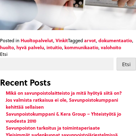
Huoltopalvelut
Vinkit
arvot
dokumentaatio
Posted in
,
Tagged
,
,
huolto
hyvä palvelu
intuitio
kommunikaatio
valohoito
,
,
,
,
Etsi
Etsi
Recent Posts
Mikä on savunpoistolaitteisto ja mitä hyötyä siitä on?
Jos valmista ratkaisua ei ole, Savunpoistokumppani
kehittää sellaisen
Savunpoistokumppani & Kera Group – Yhteistyötä jo
vuodesta 2010
Savunpoiston tarkoitus ja toimintaperiaate
Yleisimmät sudenkuopat savunpoistojärjestelmissä