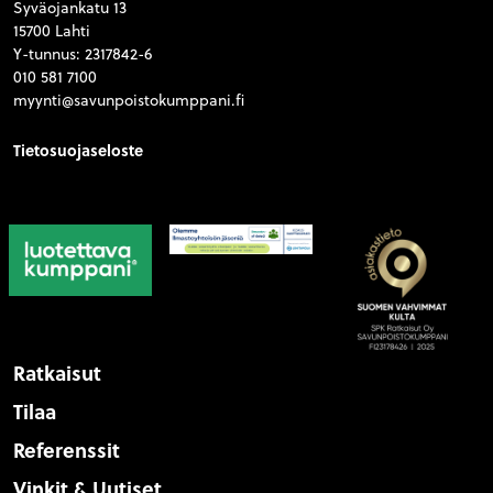
Syväojankatu 13
15700 Lahti
Y-tunnus: 2317842-6
010 581 7100
myynti@savunpoistokumppani.fi
Tietosuojaseloste
Ratkaisut
Tilaa
Referenssit
Vinkit & Uutiset