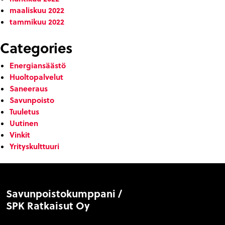
maaliskuu 2022
tammikuu 2022
Categories
Energiansäästö
Huoltopalvelut
Saneeraus
Savunpoisto
Tuuletus
Uutinen
Vinkit
Yrityskulttuuri
Savunpoistokumppani /
SPK Ratkaisut Oy